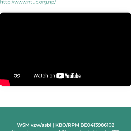
http://www.ntuc.org.np/
Contactpersoon:
WSM vzw/asbl | KBO/RPM BE0413986102