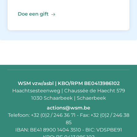
Doe een gift
Contactpersoon:
WSM vzw/asbl | KBO/RPM BE0413986102
Adres:
Haachtsesteenweg | Chaussée de Haecht 579
1030 Schaarbeek | Schaerbeek
E-
actions@wsm.be
mail:
Telefoon:
+32 (0)2 / 246 36 71
- Fax:
+32 (0)2 / 246 38
85
IBAN:
BE41 8900 1404 3510
- BIC:
VDSPBE91