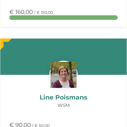
€ 160,00
/ € 150,00
Meer
over
deze
actie
Line Poismans
WSM
€ 90,00
/ € 50,00