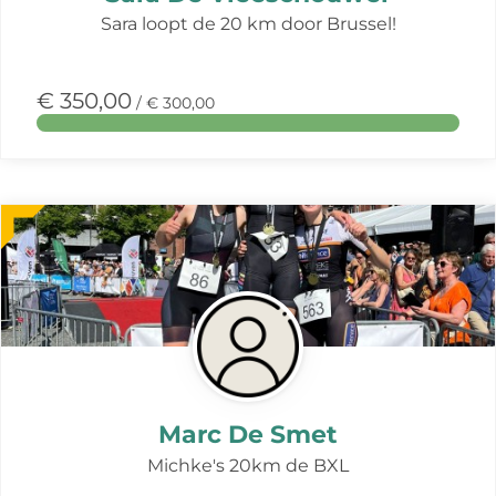
Sara loopt de 20 km door Brussel!
€ 350,00
/ € 300,00
Meer
over
deze
actie
Marc De Smet
Michke's 20km de BXL