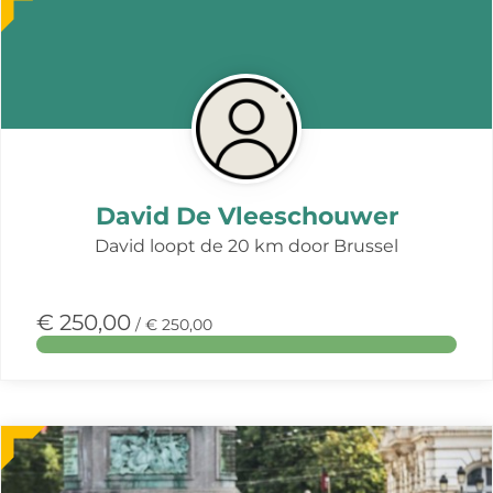
over
deze
actie
David De Vleeschouwer
David loopt de 20 km door Brussel
€ 250,00
/ € 250,00
Meer
over
deze