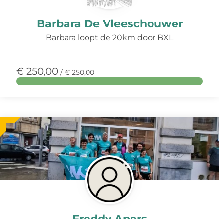
Barbara De Vleeschouwer
Barbara loopt de 20km door BXL
€ 250,00
/ € 250,00
Meer
over
deze
actie
Freddy Apers