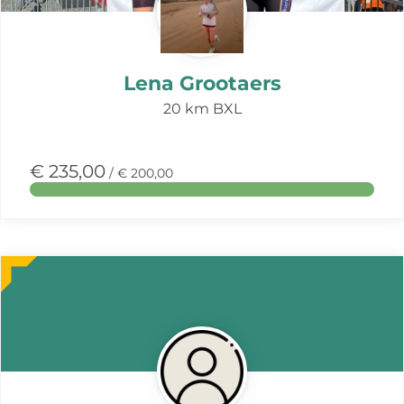
Lena Grootaers
20 km BXL
€ 235,00
/ € 200,00
Meer
over
deze
actie