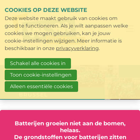
COOKIES OP DEZE WEBSITE
Deze website maakt gebruik van cookies om
goed te functioneren. Als je wilt aanpassen welke
cookies we mogen gebruiken, kan je jouw
cookie-instellingen wijzigen. Meer informatie is
beschikbaar in onze
privacyverklaring
.
Schakel alle cookies in
Toon cookie-instellingen
Alleen essentiële cookies
Batterijen groeien niet aan de bomen,
helaas.
De grondstoffen voor batterijen zitten