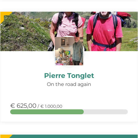
Meer
over
deze
actie
Pierre Tonglet
On the road again
€ 625,00
/ € 1.000,00
Meer