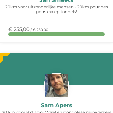
Jan Smeets
20km voor uitzonderlijke mensen - 20km pour des
gens exceptionnels!
€ 255,00
/ € 250,00
Meer
over
deze
actie
Sam Apers
20 km door BXL voor WSM en Congolese mijnwerkers