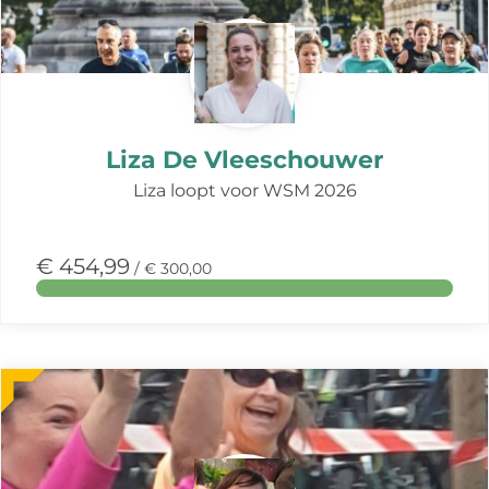
actie
Liza De Vleeschouwer
Liza loopt voor WSM 2026
€ 454,99
/ € 300,00
Meer
over
deze
actie