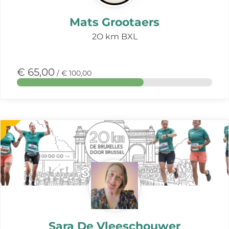
Mats Grootaers
2O km BXL
€ 65,00
/ € 100,00
Meer
over
deze
actie
Sara De Vleeschouwer