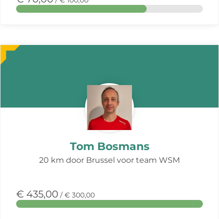
/ € 100,00
Meer
over
deze
actie
Tom Bosmans
20 km door Brussel voor team WSM
€ 435,00
/ € 300,00