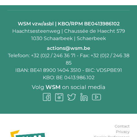
Contactpersoon:
WSM vzw/asbl | KBO/RPM BE0413986102
Adres:
Haachtsesteenweg | Chaussée de Haecht 579
1030 Schaarbeek | Schaerbeek
E-
actions@wsm.be
mail:
Telefoon:
+32 (0)2 / 246 36 71
- Fax:
+32 (0)2 / 246 38
85
IBAN:
BE41 8900 1404 3510
- BIC:
VDSPBE91
KBO:
BE 0413.986.102
Volg
WSM
on social media
Follow
Follow
Follow
Follow
Follow
us
us
us
us
us
on
on
on
on
on
Facebook
Instagram
Twitter
LinkedIn
Youtube
Contact
Privacy