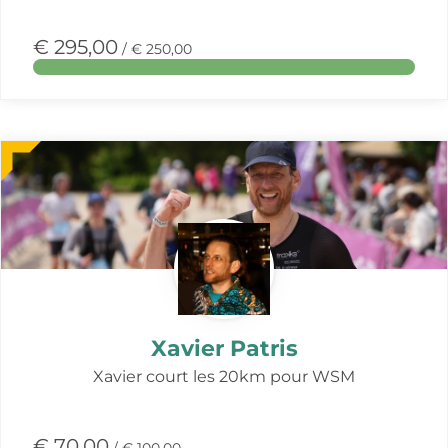
€ 295,00
/ € 250,00
Meer
over
deze
actie
Xavier Patris
Xavier court les 20km pour WSM
€ 70,00