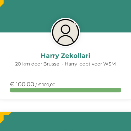
over
deze
actie
Harry Zekollari
20 km door Brussel - Harry loopt voor WSM
€ 100,00
/ € 100,00
Meer
over
deze
actie