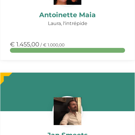
Antoinette Maia
Laura, l'intrépide
€ 1.455,00
/ € 1.000,00
Meer
over
deze
actie