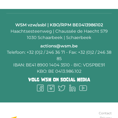
Contactpersoon:
WSM vzw/asbl | KBO/RPM BE0413986102
Adres:
Haachtsesteenweg | Chaussée de Haecht 579
1030 Schaarbeek | Schaerbeek
E-
actions@wsm.be
mail:
Telefoon:
+32 (0)2 / 246 36 71
- Fax:
+32 (0)2 / 246 38
85
IBAN:
BE41 8900 1404 3510
- BIC:
VDSPBE91
KBO:
BE 0413.986.102
Volg
WSM
on social media
Follow
Follow
Follow
Follow
Follow
us
us
us
us
us
on
on
on
on
on
Facebook
Instagram
Twitter
LinkedIn
Youtube
Contact
Privacy