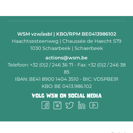
Contactpersoon:
WSM vzw/asbl | KBO/RPM BE0413986102
Adres:
Haachtsesteenweg | Chaussée de Haecht 579
1030 Schaarbeek | Schaerbeek
E-
actions@wsm.be
mail:
Telefoon:
+32 (0)2 / 246 36 71
- Fax:
+32 (0)2 / 246 38
85
IBAN:
BE41 8900 1404 3510
- BIC:
VDSPBE91
KBO:
BE 0413.986.102
Volg
WSM
on social media
Follow
Follow
Follow
Follow
Follow
us
us
us
us
us
on
on
on
on
on
Facebook
Instagram
Twitter
LinkedIn
Youtube