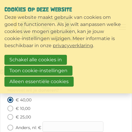
COOKIES OP DEZE WEBSITE
Deze website maakt gebruik van cookies om
goed te functioneren. Als je wilt aanpassen welke
cookies we mogen gebruiken, kan je jouw
cookie-instellingen wijzigen. Meer informatie is
beschikbaar in onze
privacyverklaring
.
Schakel alle cookies in
Toon cookie-instellingen
Gift
Alleen essentiële cookies
Hoeveel wil je doneren?
*
€ 40,00
€ 10,00
€ 25,00
Anders, nl: €