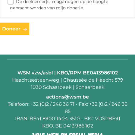
De deelnemer(s) mag/mogen op de hoogte
gebracht worden van mijn donatie
Doneer
Contactpersoon:
WSM vzw/asbl | KBO/RPM BE0413986102
Adres:
Haachtsesteenweg | Chaussée de Haecht 579
1030 Schaarbeek | Schaerbeek
E-
actions@wsm.be
mail:
Telefoon:
+32 (0)2 / 246 36 71
- Fax:
+32 (0)2 / 246 38
85
IBAN:
BE41 8900 1404 3510
- BIC:
VDSPBE91
KBO:
BE 0413.986.102