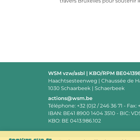
travers Bruxelles pour soutenir 
Contact:
WSM vzw/asbl | KBO/RPM BE04139
Adresse:
Haachtsesteenweg | Chaussée de H
1030 Schaarbeek | Schaerbeek
E-
actions@wsm.be
mail:
Téléphone:
+32 (0)2 / 246 36 71
- Fax:
IBAN:
BE41 8900 1404 3510
- BIC:
VD
KBO:
BE 0413.986.102