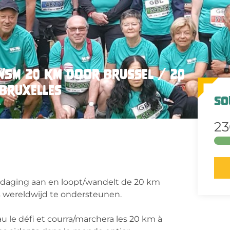
WSM 20 km door Brussel / 20
Bruxelles
So
e
23
daging aan en loopt/wandelt de 20 km
s wereldwijd te ondersteunen.
 le défi et courra/marchera les 20 km à