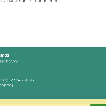
les aidants dans le monde entier.
86102
aecht 579
+32 (0)2 / 246 38 85
SPBE91