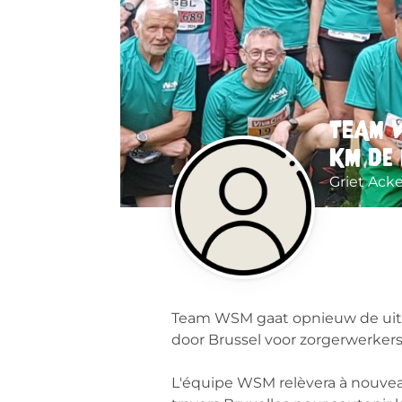
TEAM 
km de 
Griet Ack
Team WSM gaat opnieuw de uit
door Brussel voor zorgerwerker
L'équipe WSM relèvera à nouveau