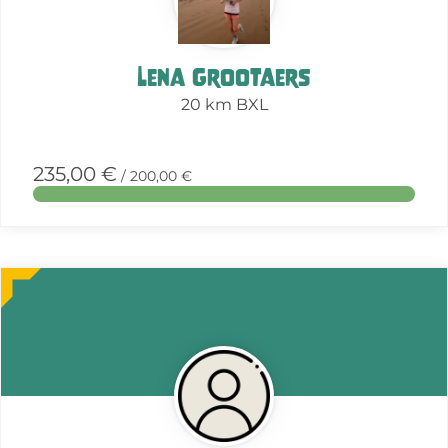
Lena Grootaers
20 km BXL
235,00 €
/ 200,00 €
More
about
this
action