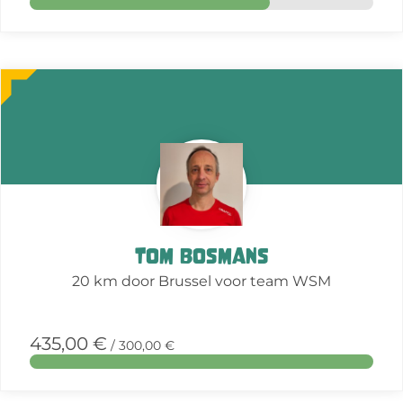
More
about
this
action
Tom Bosmans
20 km door Brussel voor team WSM
435,00 €
/ 300,00 €