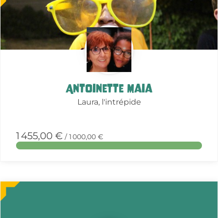
about
this
action
Antoinette Maia
Laura, l'intrépide
1 455,00 €
/ 1 000,00 €
More
about
this
action