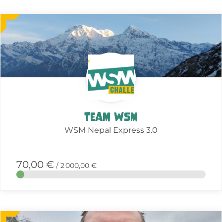
More
about
this
action
Team WSM
WSM Nepal Express 3.0
70,00 €
/ 2 000,00 €
More