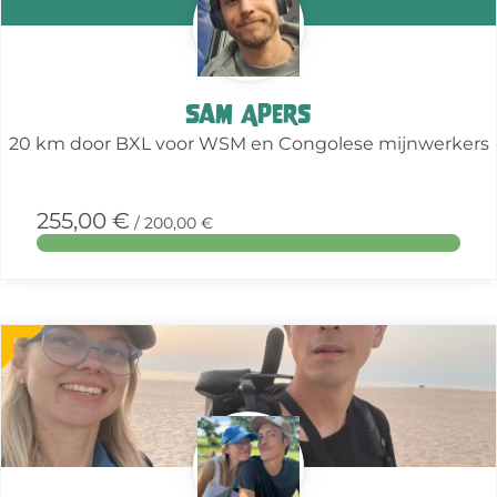
Sam Apers
20 km door BXL voor WSM en Congolese mijnwerkers
255,00 €
/ 200,00 €
More
about
this
action