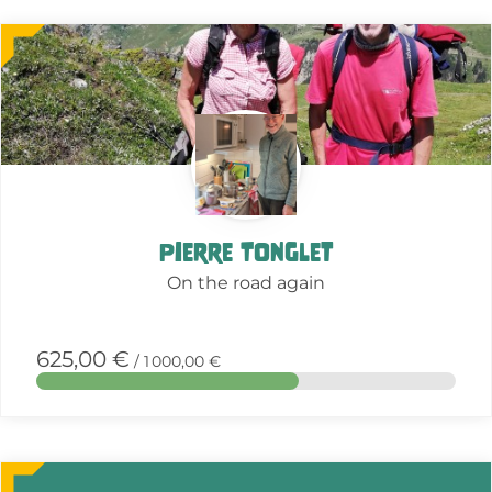
More
about
this
action
Pierre Tonglet
On the road again
625,00 €
/ 1 000,00 €
More