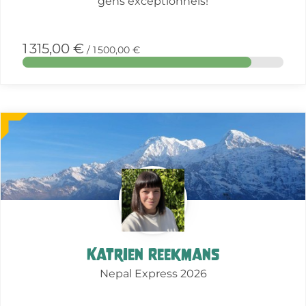
gens exceptionnels!
1 315,00 €
/ 1 500,00 €
More
about
this
action
Katrien Reekmans
Nepal Express 2026