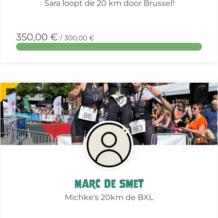
Sara loopt de 20 km door Brussel!
350,00 €
/ 300,00 €
More
about
this
action
Marc De Smet
Michke's 20km de BXL