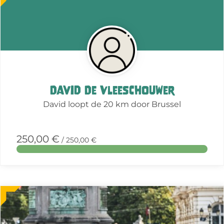
about
this
action
David De Vleeschouwer
David loopt de 20 km door Brussel
250,00 €
/ 250,00 €
More
about
this
action