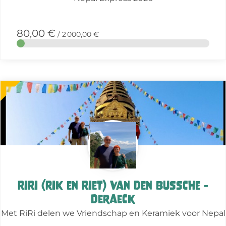
80,00 €
/ 2 000,00 €
More
about
this
action
RiRi (Rik en Riet) Van den Bussche -
Deraeck
Met RiRi delen we Vriendschap en Keramiek voor Nepal