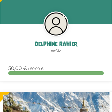
this
action
Delphine Rahier
WSM
50,00 €
/ 50,00 €
More
about
this
action