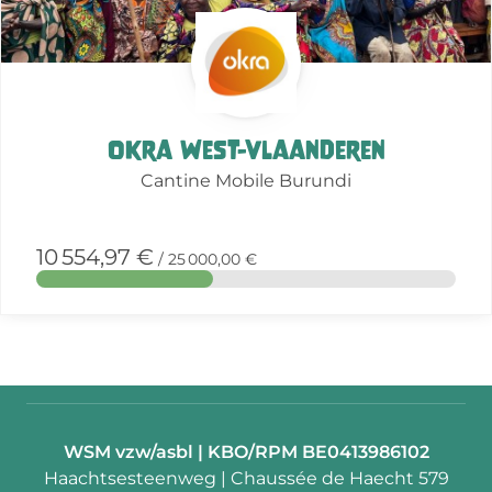
Okra West-vlaanderen
Cantine Mobile Burundi
10 554,97 €
/ 25 000,00 €
Contact:
WSM vzw/asbl | KBO/RPM BE0413986102
Adresse:
Haachtsesteenweg | Chaussée de Haecht 579