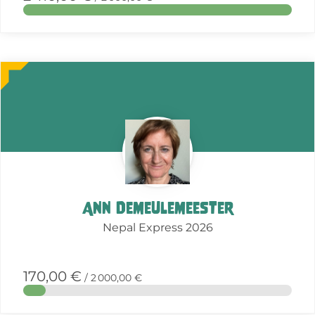
More
about
this
action
Ann Demeulemeester
Nepal Express 2026
170,00 €
/ 2 000,00 €