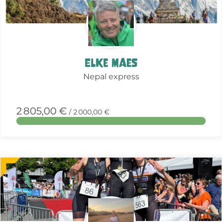
Elke Maes
Nepal express
2 805,00 €
/ 2 000,00 €
More
about
this
action