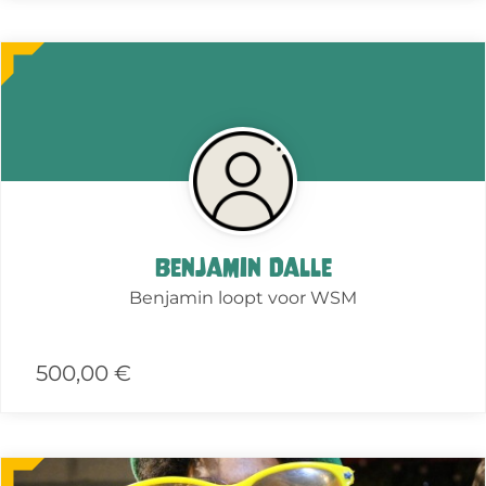
More
about
this
action
Benjamin Dalle
Benjamin loopt voor WSM
500,00 €
More