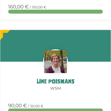
160,00 €
/ 150,00 €
More
about
this
action
Line Poismans
WSM
90,00 €
/ 50,00 €