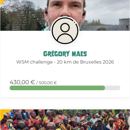
about
this
action
Grégory Maes
WSM challenge - 20 km de Bruxelles 2026
430,00 €
/ 500,00 €
More
about
this
action