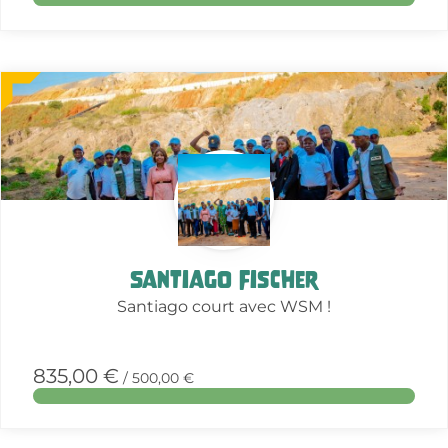
More
about
this
action
Santiago Fischer
Santiago court avec WSM !
835,00 €
/ 500,00 €