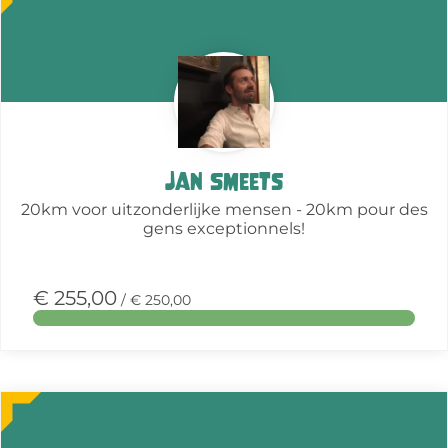
over
deze
actie
Jan Smeets
20km voor uitzonderlijke mensen - 20km pour des
gens exceptionnels!
€ 255,00
/ € 250,00
Meer
over
deze