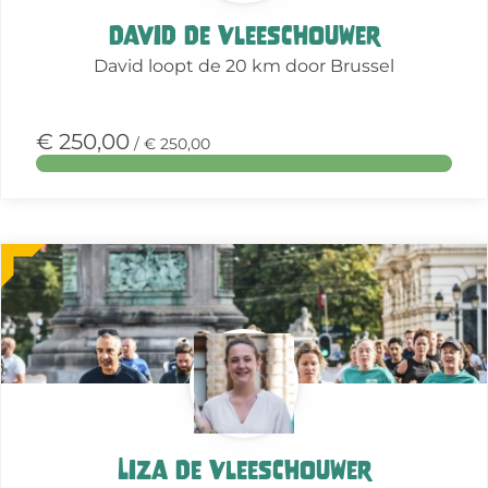
David De Vleeschouwer
David loopt de 20 km door Brussel
€ 250,00
/ € 250,00
Meer
over
deze
actie
Liza De Vleeschouwer