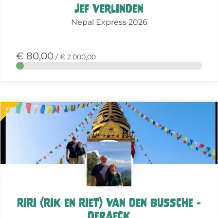
Jef Verlinden
Nepal Express 2026
€ 80,00
/ € 2.000,00
Meer
over
deze
actie
RiRi (Rik en Riet) Van den Bussche -
Deraeck