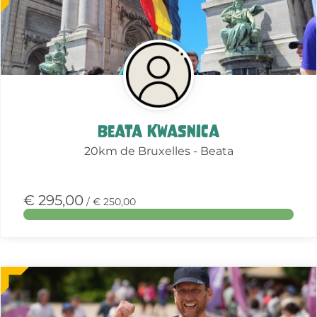
over
deze
actie
Beata Kwasnica
20km de Bruxelles - Beata
€ 295,00
/ € 250,00
Meer
over
deze
actie