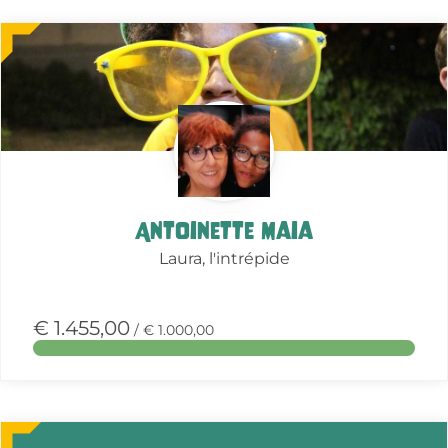
Meer
over
deze
actie
Antoinette Maia
Laura, l'intrépide
€ 1.455,00
/ € 1.000,00
Meer