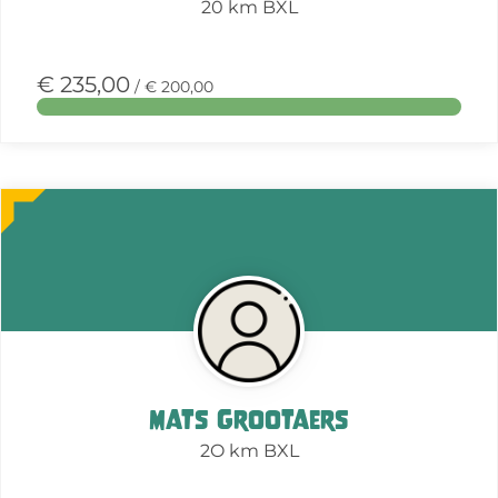
20 km BXL
€ 235,00
/ € 200,00
Meer
over
deze
actie
Mats Grootaers
2O km BXL