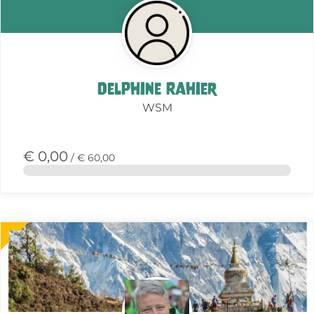
Delphine Rahier
WSM
€ 0,00
/ € 60,00
Meer
over
deze
actie