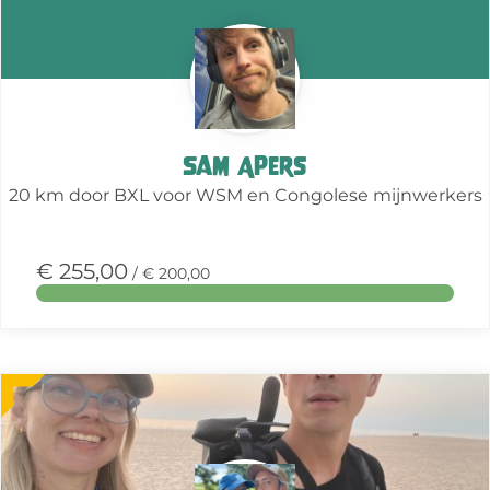
actie
Sam Apers
20 km door BXL voor WSM en Congolese mijnwerkers
€ 255,00
/ € 200,00
Meer
over
deze
actie