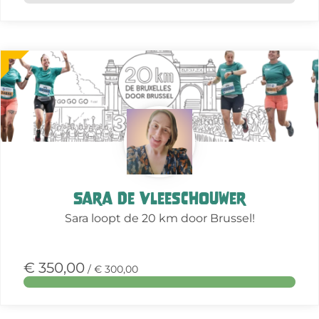
Meer
over
deze
actie
Sara De Vleeschouwer
Sara loopt de 20 km door Brussel!
€ 350,00
/ € 300,00