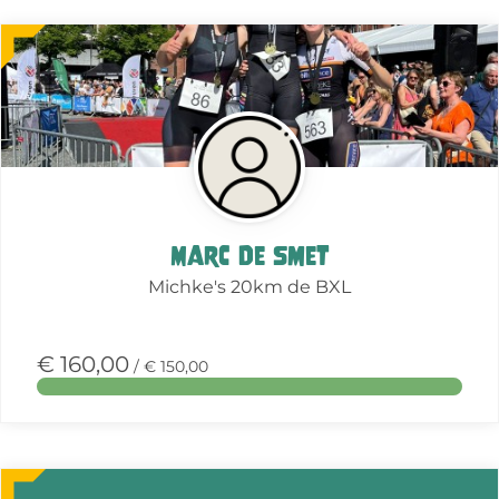
Meer
over
deze
actie
Marc De Smet
Michke's 20km de BXL
€ 160,00
/ € 150,00
Meer