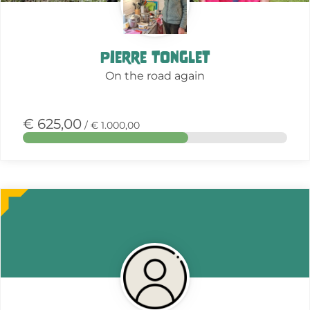
Pierre Tonglet
On the road again
€ 625,00
/ € 1.000,00
Meer
over
deze
actie