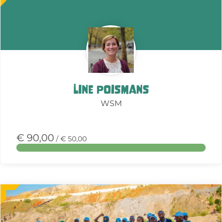
over
deze
actie
Line Poismans
WSM
€ 90,00
/ € 50,00
Meer
over
deze
actie