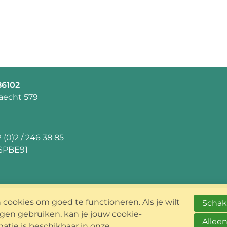
86102
aecht 579
 (0)2 / 246 38 85
SPBE91
cookies om goed te functioneren. Als je wilt
Schake
en gebruiken, kan je jouw cookie-
Alleen
matie is beschikbaar in onze