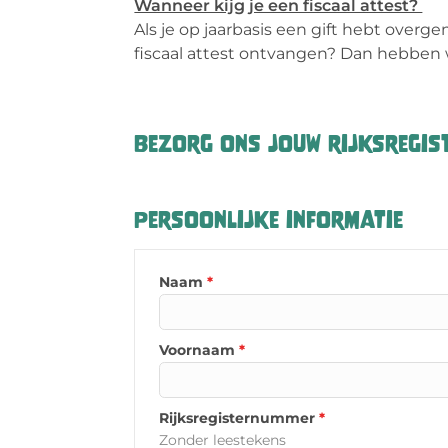
Wanneer kijg je een fiscaal attest?
Als je op jaarbasis een gift hebt overg
fiscaal attest ontvangen? Dan hebben
Bezorg ons jouw rijksregist
Persoonlijke informatie
Naam
*
Voornaam
*
Rijksregisternummer
*
Zonder leestekens