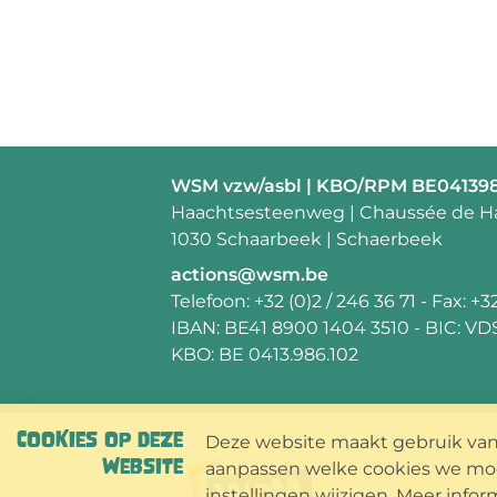
Contactpersoon:
WSM vzw/asbl | KBO/RPM BE04139
Adres:
Haachtsesteenweg | Chaussée de H
1030 Schaarbeek | Schaerbeek
E-
actions@wsm.be
mail:
Telefoon:
+32 (0)2 / 246 36 71
- Fax:
+32
IBAN:
BE41 8900 1404 3510
- BIC:
VD
KBO:
BE 0413.986.102
COOKIES OP DEZE
Deze website maakt gebruik van 
WEBSITE
aanpassen welke cookies we mog
instellingen wijzigen. Meer infor