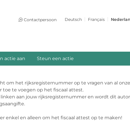
Deutsch
Français
Nederla
Contactpersoon
n actie aan
Steun een actie
icht om het rijksregisternummer op te vragen van al onz
 toe te voegen op het fiscaal attest.
 linken aan jouw rijksregisternummer en wordt dit au
gsaangifte.
 enkel en alleen om het fiscaal attest op te maken!