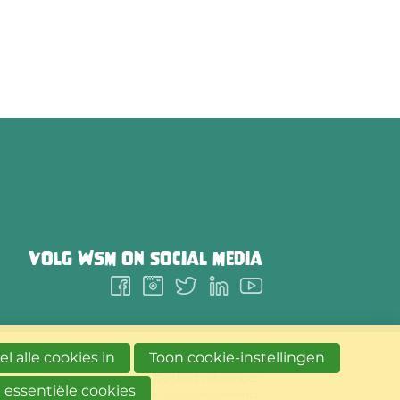
Volg
WSM
on social media
Follow
Follow
Follow
Follow
Follow
us
us
us
us
us
on
on
on
on
on
Facebook
Instagram
Twitter
LinkedIn
Youtube
l alle cookies in
Toon cookie-instellingen
Contact
Privacy
Cookie Preferences
 essentiële cookies
2026 We Social Movements