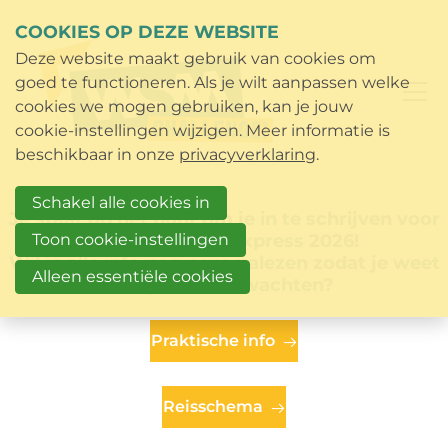
COOKIES OP DEZE WEBSITE
Deze website maakt gebruik van cookies om
goed te functioneren. Als je wilt aanpassen welke
cookies we mogen gebruiken, kan je jouw
cookie-instellingen wijzigen. Meer informatie is
beschikbaar in onze
privacyverklaring
.
Schakel alle cookies in
Je staat op het punt om je in te schrijven voor
Toon cookie-instellingen
de WSM Nepal express 2026!
Wil je alle info nog eens nalezen zodat je weet
Alleen essentiële cookies
wat je kan verwachten?
Praktische info
Reisschema