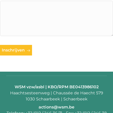
Inschrijven
Contactpersoon:
WSM vzw/asbl | KBO/RPM BE0413986102
Adres:
Haachtsesteenweg | Chaussée de Haecht 579
1030 Schaarbeek | Schaerbeek
E-
actions@wsm.be
mail: