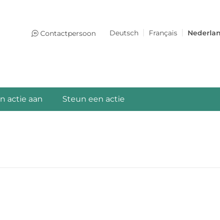
Deutsch
Français
Nederla
Contactpersoon
n actie aan
Steun een actie