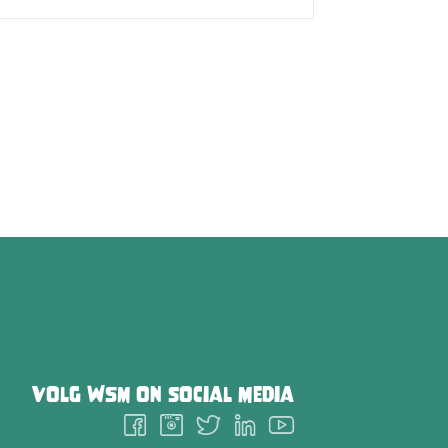
Volg
WSM
on social media
Follow
Follow
Follow
Follow
Follow
us
us
us
us
us