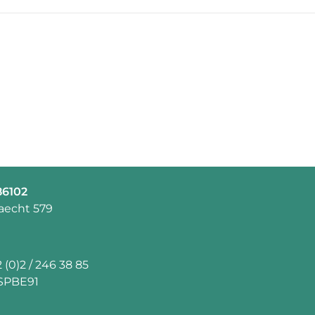
86102
aecht 579
 (0)2 / 246 38 85
SPBE91