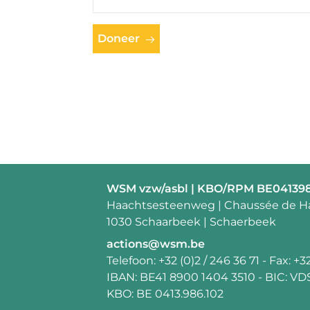
Doneer
Contactpersoon:
WSM vzw/asbl | KBO/RPM BE04139
Adres:
Haachtsesteenweg | Chaussée de H
1030 Schaarbeek | Schaerbeek
E-
actions@wsm.be
mail:
Telefoon:
+32 (0)2 / 246 36 71
- Fax:
+32
IBAN:
BE41 8900 1404 3510
- BIC:
VD
KBO:
BE 0413.986.102