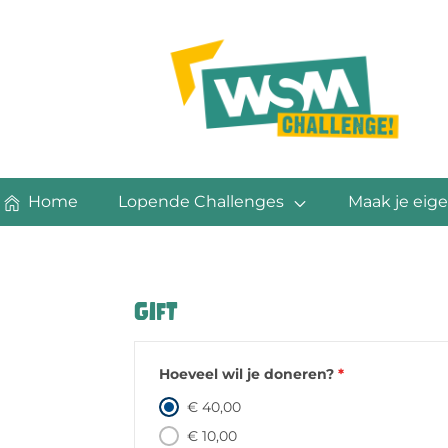
Home
Lopende Challenges
Maak je eige
Gift
Hoeveel wil je doneren?
*
€ 40,00
€ 10,00