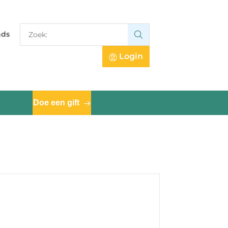
Zoek:
nds
Zoek:
Login
Doe een gift