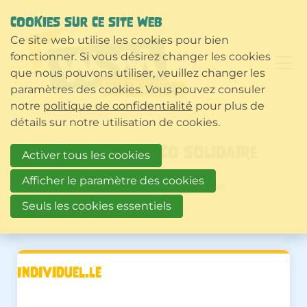
COOKIES SUR CE SITE WEB
Ce site web utilise les cookies pour bien
fonctionner. Si vous désirez changer les cookies
que nous pouvons utiliser, veuillez changer les
paramètres des cookies. Vous pouvez consuler
notre
politique de confidentialité
pour plus de
détails sur notre utilisation de cookies.
Don Cyclo Choco Solidaire
Activer tous les cookies
Afficher le paramètre des cookies
Je fais un don en tant que
Seuls les cookies essentiels
Individuel.le