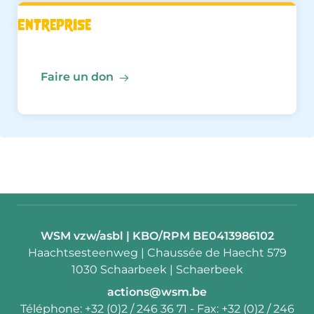
Entreprise
Faire un don
Contact:
WSM vzw/asbl | KBO/RPM BE0413986102
Adresse:
Haachtsesteenweg | Chaussée de Haecht 579
1030 Schaarbeek | Schaerbeek
E-
actions@wsm.be
mail:
Téléphone:
+32 (0)2 / 246 36 71
- Fax:
+32 (0)2 / 246