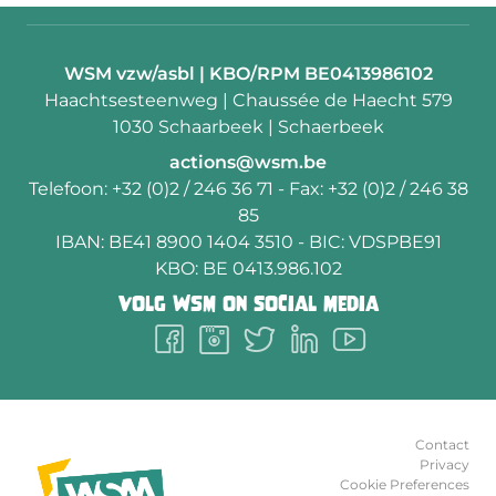
Contactpersoon:
WSM vzw/asbl | KBO/RPM BE0413986102
Adres:
Haachtsesteenweg | Chaussée de Haecht 579
1030 Schaarbeek | Schaerbeek
E-
actions@wsm.be
mail:
Telefoon:
+32 (0)2 / 246 36 71
- Fax:
+32 (0)2 / 246 38
85
IBAN:
BE41 8900 1404 3510
- BIC:
VDSPBE91
KBO:
BE 0413.986.102
Volg
WSM
on social media
Follow
Follow
Follow
Follow
Follow
us
us
us
us
us
on
on
on
on
on
Facebook
Instagram
Twitter
LinkedIn
Youtube
Contact
Privacy
Cookie Preferences